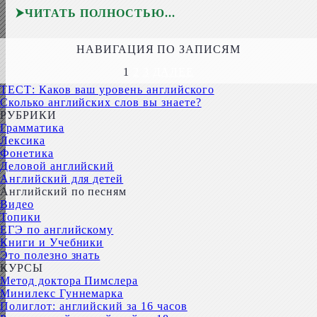
ЧИТАТЬ ПОЛНОСТЬЮ
НАВИГАЦИЯ ПО ЗАПИСЯМ
1
2
3
ДАЛЕЕ
ТЕСТ: Каков ваш уровень английского
Сколько английских слов вы знаете?
РУБРИКИ
Грамматика
Лексика
Фонетика
Деловой английский
Английский для детей
Английский по песням
Видео
Топики
ЕГЭ по английскому
Книги и Учебники
Это полезно знать
КУРСЫ
Метод доктора Пимслера
Минилекс Гуннемарка
Полиглот: английский за 16 часов