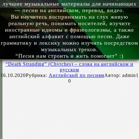
лучшие музыкальные материалы для начинающих
— песни на английском, перевод, видео.
Вы научитесь воспринимать на слух живую
реальную речь, понимать носителей, изучите
иностранные идиомы и фразеологизмы, а также
английский алфавит с помощью песен. Даже
грамматику и лексику можно изучить посредством
музыкальных треков.
“Песня нам строить и жить помогает” :)
“Death Stranding” (Chvrches) – слова на английском и
русском
16.10.2020
Рубрика:
Английский по песням
Автор:
admin1
0