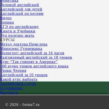
Фонетика
Деловой английский
Английский для детей
Английский по песням
Видео
Топики
ЕГЭ по английскому
Книги и Учебники
Это полезно знать
КУРСЫ
Метод доктора Пимслера
Минилекс Гуннемарка
Полиглот: английский за 16 часов
Разговорный английский за 18 уроков
Курс “Так говорят в Америке”
100 аудио уроков английского языка
Уроки Чтения
Английский за 10 уроков
Какой курс выбрать
Английский с нуля
Содержание
Контакты
©
2026 - forma7.ru