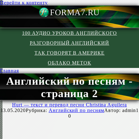
Перейти к контенту
FORMA7.R
100 АУДИО УРОКОВ АНГЛИЙСКОГО
РАЗГОВОРНЫЙ АНГЛИЙСКИЙ
ТАК ГОВОРЯТ В АМЕРИКЕ
ОБЛАКО МЕТОК
Главная
Английский по песням -
страница 2
Hurt — текст и перевод песни Christina Aguilera
13.05.2020
Рубрика:
Английский по песням
Автор:
admin1
0