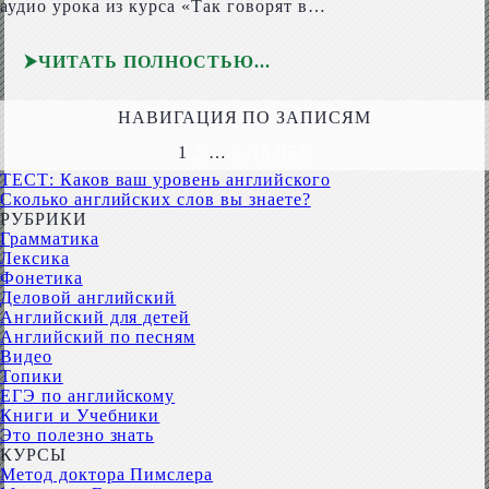
аудио урока из курса «Так говорят в…
ЧИТАТЬ ПОЛНОСТЬЮ
НАВИГАЦИЯ ПО ЗАПИСЯМ
1
2
…
8
ДАЛЕЕ
ТЕСТ: Каков ваш уровень английского
Сколько английских слов вы знаете?
РУБРИКИ
Грамматика
Лексика
Фонетика
Деловой английский
Английский для детей
Английский по песням
Видео
Топики
ЕГЭ по английскому
Книги и Учебники
Это полезно знать
КУРСЫ
Метод доктора Пимслера