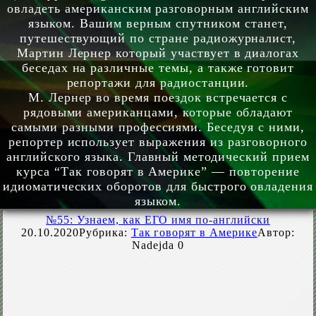
овладеть американским разговорным английским
языком. Вашим верным спутником станет,
путешествующий по стране радиожурналист,
Мартин Лернер который участвует в диалогах
беседах на различные темы, а также готовит
репортажи для радиостанции.
М. Лернер во время поездок встречается с
рядовыми американцами, которые обладают
самыми разными профессиями. Беседуя с ними,
репортер использует выражения из разговорного
английского языка. Главный методический прием
курса “Так говорят в Америке” — повторение
идиоматических оборотов для быстрого овладения
языком.
№55: Узнаем, как ЕГО имя по-английски
20.10.2020
Рубрика:
Так говорят в Америке
Автор:
Nadejda
0