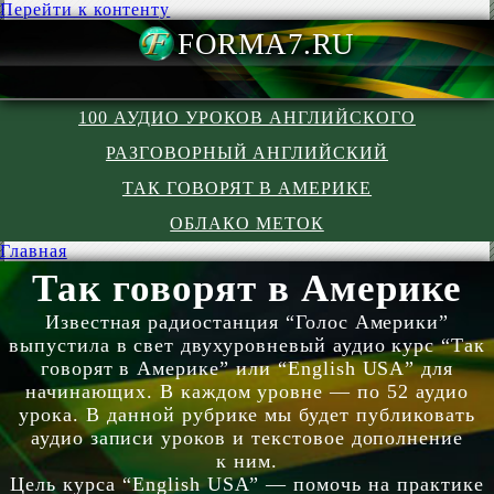
Перейти к контенту
FORMA7.R
100 АУДИО УРОКОВ АНГЛИЙСКОГО
РАЗГОВОРНЫЙ АНГЛИЙСКИЙ
ТАК ГОВОРЯТ В АМЕРИКЕ
ОБЛАКО МЕТОК
Главная
Так говорят в Америке
Известная радиостанция “Голос Америки”
выпустила в свет двухуровневый аудио курс “Так
говорят в Америке” или “Eng­lish USA” для
начинающих. В каждом уровне — по 52 аудио
урока. В данной рубрике мы будет публиковать
аудио записи уроков и текстовое дополнение
к ним.
Цель курса “Eng­lish USA” — помочь на практике