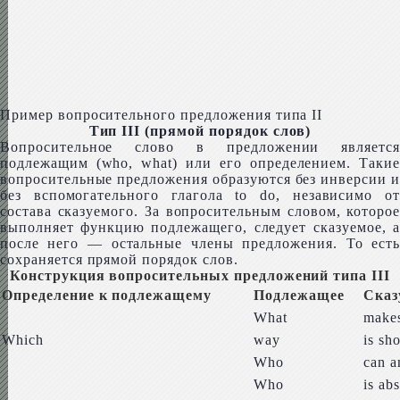
Пример вопросительного предложения типа II
Тип III (прямой порядок слов)
Вопросительное слово в предложении является
подлежащим (who, what) или его определением. Такие
вопросительные предложения образуются без инверсии и
без вспомогательного глагола to do, независимо от
состава сказуемого. За вопросительным словом, которое
выполняет функцию подлежащего, следует сказуемое, а
после него — остальные члены предложения. То есть
сохраняется прямой порядок слов.
Конструкция вопросительных предложений типа III
Определение к подлежащему
Подлежащее
Сказ
What
make
Which
way
is sho
Who
can a
Who
is ab