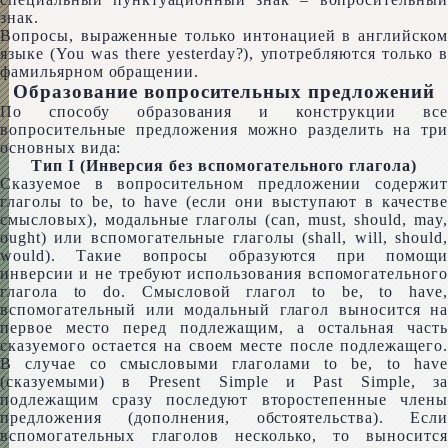
знак.
Вопросы, выраженные только интонацией в английском
языке (You was there yes­ter­day?), употребляются только в
фамильярном обращении.
Образование вопросительных предложений
По способу образования и конструкции все
вопросительные предложения можно разделить на три
основных вида:
Тип I (Инверсия без вспомогательного глагола)
Сказуемое в вопросительном предложении содержит
глаголы to be, to have (если они выступают в качестве
смысловых), модальные глаголы (can, must, should, may,
ought) или вспомогательные глаголы (shall, will, should,
would). Такие вопросы образуются при помощи
инверсии и не требуют использования вспомогательного
глагола to do. Смысловой глагол to be, to have,
вспомогательный или модальный глагол выносится на
первое место перед подлежащим, а остальная часть
сказуемого остается на своем месте после подлежащего.
В случае со смысловыми глаголами to be, to have
(сказуемыми) в Present Sim­ple и Past Sim­ple, за
подлежащим сразу последуют второстепенные члены
предложения (дополнения, обстоятельства). Если
вспомогательных глаголов несколько, то выносится