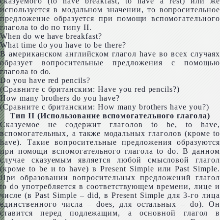
сказуемого (to have break­fast, to have a rest) или же
используется в модальном значении, то вопросительное
предложение образуется при помощи вспомогательного
глагола to do по типу II.
When do we have breakfast?
What time do you have to be there?
В американском английском глагол have во всех случаях
образует вопросительные предложения с помощью
глагола to do.
Do you have red pencils?
(Сравните c британским: Have you red pencils?)
How many broth­ers do you have?
(Сравните с британским: How many broth­ers have you?)
Тип II (Использование вспомогательного глагола)
Сказуемое не содержит глаголов to be, to have,
вспомогательных, а также модальных глаголов (кроме to
have). Такие вопросительные предложения образуются
при помощи вспомогательного глагола to do. В данном
случае сказуемым является любой смысловой глагол
(кроме to be и to have) в Present Sim­ple или Past Sim­ple.
При образовании вопросительных предложений глагол
to do употребляется в соответствующем времени, лице и
числе (в Past Sim­ple – did, в Present Sim­ple для 3‑го лица
единственного числа – does, для остальных – do). Он
ставится перед подлежащим, а основной глагол в