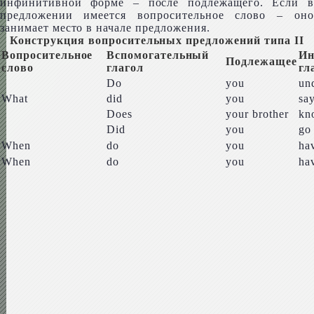
инфинитивной форме – после подлежащего. Если в
предложении имеется вопросительное слово – оно
занимает место в начале предложения.
Конструкция вопросительных предложений типа II
Вопросительное
Вспомогательный
Ин
Подлежащее
слово
глагол
гл
Do
you
und
What
did
you
sa
Does
your broth­er
kn
Did
you
go
When
do
you
ha
When
do
you
ha