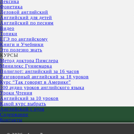
Лексика
Фонетика
Деловой английский
Английский для детей
Английский по песням
Видео
Топики
ЕГЭ по английскому
Книги и Учебники
Это полезно знать
КУРСЫ
Метод доктора Пимслера
Минилекс Гуннемарка
Полиглот: английский за 16 часов
Разговорный английский за 18 уроков
Курс “Так говорят в Америке”
100 аудио уроков английского языка
Уроки Чтения
Английский за 10 уроков
Какой курс выбрать
Английский с нуля
Содержание
Контакты