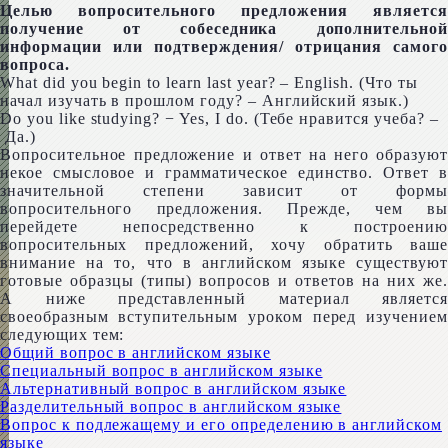
Целью вопросительного предложения является
получение от собеседника дополнительной
информации или подтверждения/ отрицания самого
вопроса.
What did you begin to learn last year? – Eng­lish. (Что ты
начал изучать в прошлом году? – Английский язык.)
Do you like study­ing? − Yes, I do. (Тебе нравится учеба? –
Да.)
Вопросительное предложение и ответ на него образуют
некое смысловое и грамматическое единство. Ответ в
значительной степени зависит от формы
вопросительного предложения. Прежде, чем вы
перейдете непосредственно к построению
вопросительных предложений, хочу обратить ваше
внимание на то, что в английском языке существуют
готовые образцы (типы) вопросов и ответов на них же.
А ниже представленный материал является
своеобразным вступительным уроком перед изучением
следующих тем:
Общий вопрос в английском языке
Специальный вопрос в английском языке
Альтернативный вопрос в английском языке
Разделительный вопрос в английском языке
Вопрос к подлежащему и его определению в английском
языке