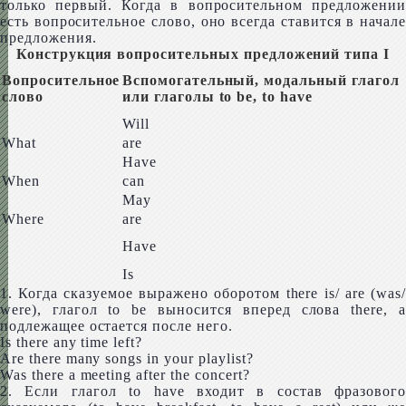
только первый. Когда в вопросительном предложении
есть вопросительное слово, оно всегда ставится в начале
предложения.
Конструкция вопросительных предложений типа I
Вопросительное
Вспомогательный, модальный глагол
слово
или глаголы to be, to have
Will
What
are
Have
When
can
May
Where
are
Have
Is
1. Когда сказуемое выражено оборотом there is/ are (was/
were), глагол to be выносится вперед слова there, а
подлежащее остается после него.
Is there any time left?
Are there many songs in your playlist?
Was there a meet­ing after the concert?
2. Если глагол to have входит в состав фразового