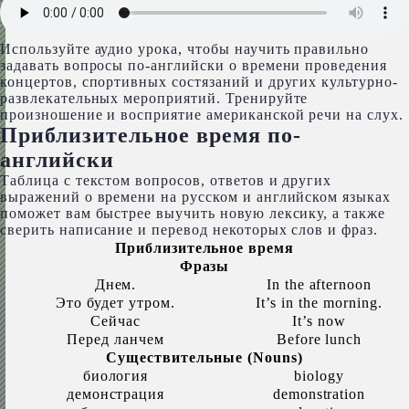
Используйте аудио урока, чтобы научить правильно
задавать вопросы по-английски о времени проведения
концертов, спортивных состязаний и других культурно-
развлекательных мероприятий. Тренируйте
произношение и восприятие американской речи на слух.
Приблизительное время по-
английски
Таблица с текстом вопросов, ответов и других
выражений о времени на русском и английском языках
поможет вам быстрее выучить новую лексику, а также
сверить написание и перевод некоторых слов и фраз.
Приблизительное время
Фразы
Днем.
In the afternoon
Это будет утром.
It’s in the morning.
Сейчас
It’s now
Перед ланчем
Before lunch
Существительные (Nouns)
биология
biol­o­gy
демонстрация
demon­stra­tion