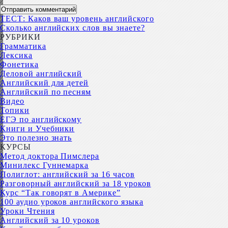
ТЕСТ: Каков ваш уровень английского
Сколько английских слов вы знаете?
РУБРИКИ
Грамматика
Лексика
Фонетика
Деловой английский
Английский для детей
Английский по песням
Видео
Топики
ЕГЭ по английскому
Книги и Учебники
Это полезно знать
КУРСЫ
Метод доктора Пимслера
Минилекс Гуннемарка
Полиглот: английский за 16 часов
Разговорный английский за 18 уроков
Курс “Так говорят в Америке”
100 аудио уроков английского языка
Уроки Чтения
Английский за 10 уроков