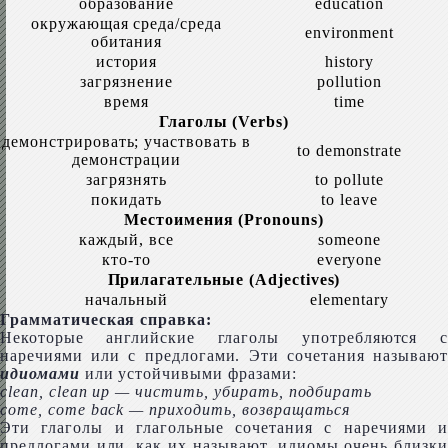
образование
edu­ca­tion
окружающая среда/среда
envi­ron­ment
обитания
история
his­to­ry
загрязнение
pol­lu­tion
время
time
Глаголы (Verbs)
демонстрировать; участвовать в
to demon­strate
демонстрации
загрязнять
to pol­lute
покидать
to leave
Местоимения (Pro­nouns)
каждый, все
some­one
кто-то
every­one
Прилагательные (Adjec­tives)
начальный
ele­men­tary
Грамматическая справка:
Некоторые английские глаголы употребляются с
наречиями или с предлогами. Эти сочетания называют
идиомами
или устойчивыми фразами:
clean, clean up — чистить, убирать, подбирать
come, come back — приходить, возвращаться
Эти глаголы и глагольные сочетания с наречиями и
предлогами или, как их называют, идиомы очень близки