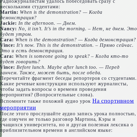
Радиожурналистам удалось побеседовать сразу с
несколькими студентами:
Mar­tin:
When is the demon­stra­tion? — Когда
демонстрация?
Jack­ie:
In the after­noon. — Днем.
Nan­cy:
No, it isn’t. It’s in the morn­ing. – Нет, не днем. Это
будет утром.
Cara:
When is the demon­stra­tion? — Когда демонстрация?
Vince:
It’s now. This is the demon­stra­tion. – Прямо сейчас.
Это и есть демонстрация.
Cara:
When is some­one going to speak? – Когда кто-то
будет говорить?
Vince:
Before lunch. Maybe after lunch too. — Перед
ланчем. Также, может быть, после обеда.
Перечитайте фрагмент беседы репортеров со студентами.
Какие речевые конструкции используют журналисты,
чтобы задать вопросы о времени проведения
мероприятия? (Вопросительные слова).
На спортивном
Вспомните также похожий аудио урок
мероприятии
После этого прослушайте аудио запись урока полностью,
где озвучен не только разговор Мартина, Кэры и
учащихся университета, но и другая полезная лексика о
приблизительном времени в английском языке: