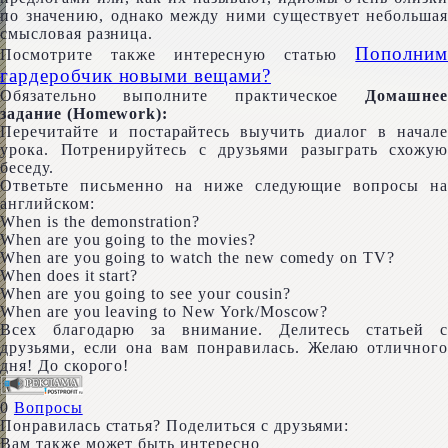
по значению, однако между ними существует небольшая
смысловая разница.
Пополним
Посмотрите также интересную статью
гардеробчик новыми вещами?
Обязательно выполните практическое
Домашнее
задание (Home­work):
Перечитайте и постарайтесь выучить диалог в начале
урока. Потренируйтесь с друзьями разыграть схожую
беседу.
Ответьте письменно на ниже следующие вопросы на
английском:
When is the demonstration?
When are you going to the movies?
When are you going to watch the new com­e­dy on TV?
When does it start?
When are you going to see your cousin?
When are you leav­ing to New York/Moscow?
Всех благодарю за внимание. Делитесь статьей с
друзьями, если она вам понравилась. Желаю отличного
дня! До скорого!
0
Вопросы
Понравилась статья? Поделиться с друзьями:
Вам также может быть интересно